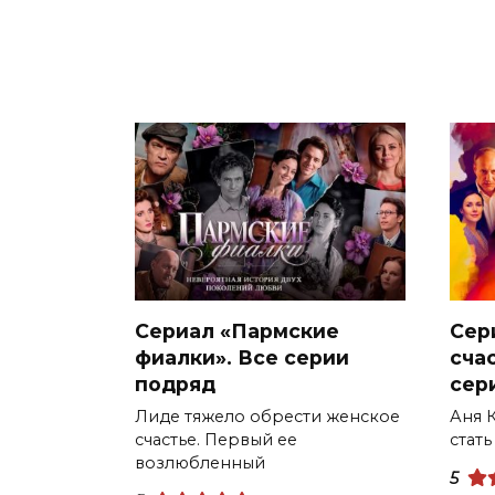
Сериал «Пармские
Сер
фиалки». Все серии
сча
подряд
сер
Лиде тяжело обрести женское
Аня К
счастье. Первый ее
стать
возлюбленный
5