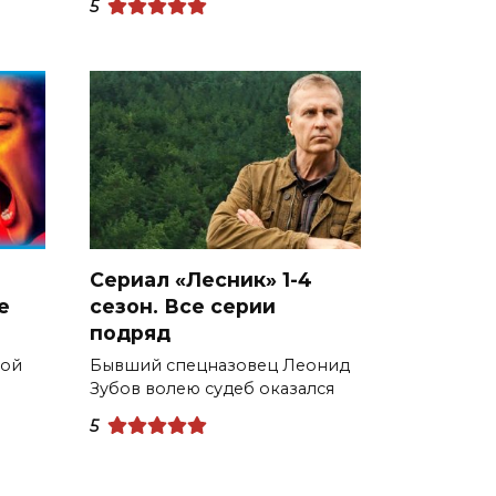
5
Сериал «Лесник» 1-4
е
сезон. Все серии
подряд
дой
Бывший спецназовец Леонид
Зубов волею судеб оказался
5