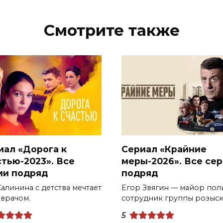
Смотрите также
иал «Дорога к
Сериал «Крайние
стью-2023». Все
меры-2026». Все се
ии подряд
подряд
алинина с детства мечтает
Егор Звягин — майор пол
 врачом.
сотрудник группы розыс
5