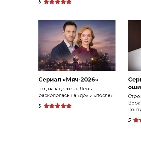
5
Сериал «Мяч-2026»
Сер
оши
Год назад жизнь Лены
раскололась на «до» и «после».
Стро
Вера
5
конт
5