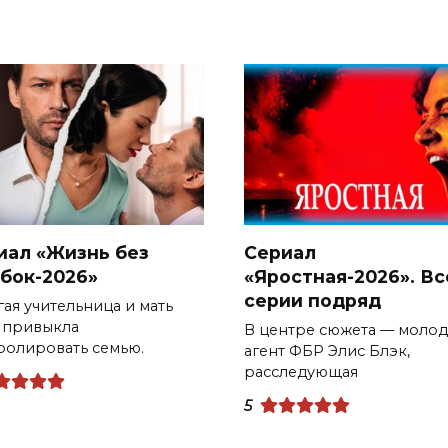
иал «Жизнь без
Сериал
бок-2026»
«Яростная-2026». Вс
серии подряд
гая учительница и мать
 привыкла
В центре сюжета — моло
ролировать семью.
агент ФБР Элис Блэк,
расследующая
5