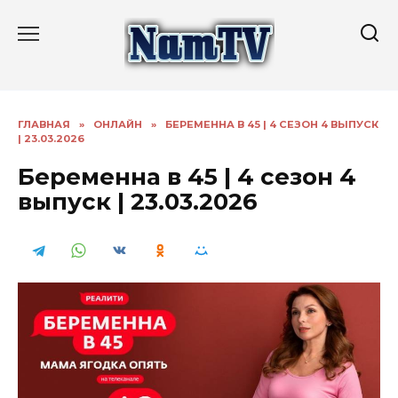
Перейти
к
содержанию
ГЛАВНАЯ
»
ОНЛАЙН
»
БЕРЕМЕННА В 45 | 4 СЕЗОН 4 ВЫПУСК
| 23.03.2026
Беременна в 45 | 4 сезон 4
выпуск | 23.03.2026