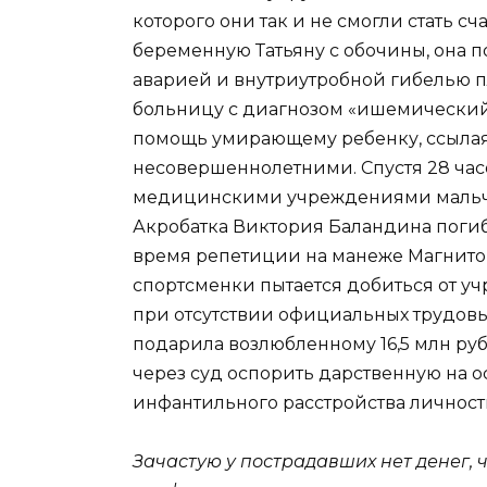
которого они так и не смогли стать 
беременную Татьяну с обочины, она п
аварией и внутриутробной гибелью п
больницу с диагнозом «ишемический 
помощь умирающему ребенку, ссылаяс
несовершеннолетними. Спустя 28 ча
медицинскими учреждениями мальчик 
Акробатка Виктория Баландина погибл
время репетиции на манеже Магнитог
спортсменки пытается добиться от 
при отсутствии официальных трудов
подарила возлюбленному 16,5 млн руб
через суд оспорить дарственную на 
инфантильного расстройства личност
Зачастую у пострадавших нет денег, 