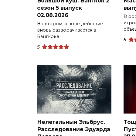
Большой куш. Бангкок 2
Мас
сезон 5 выпуск
вып
02.08.2026
В ро
игро
Во втором сезоне действие
объе
вновь разворачивается в
Бангкоке
5
5
Нелегальный Эльбрус.
Тощ
Расследование Эдуарда
Пус