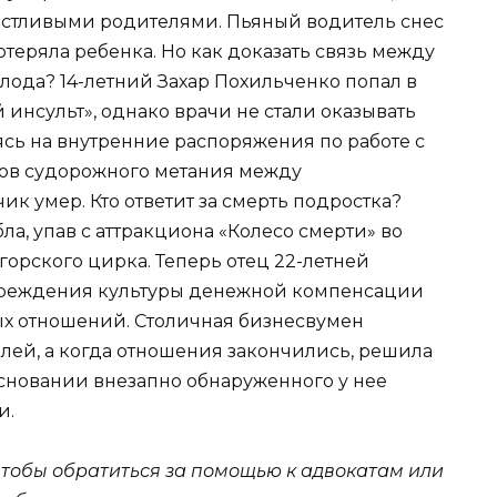
счастливыми родителями. Пьяный водитель снес
отеряла ребенка. Но как доказать связь между
лода? 14-летний Захар Похильченко попал в
инсульт», однако врачи не стали оказывать
ь на внутренние распоряжения по работе с
сов судорожного метания между
умер. Кто ответит за смерть подростка?
а, упав с аттракциона «Колесо смерти» во
орского цирка. Теперь отец 22-летней
учреждения культуры денежной компенсации
ых отношений. Столичная бизнесвумен
лей, а когда отношения закончились, решила
основании внезапно обнаруженного у нее
и.
чтобы обратиться за помощью к адвокатам или