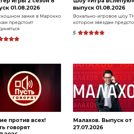
тер игры 2 сезон 8
Шоу «Игра вслепую»
уск 01.08.2026
выпуск 01.08.2026
скошном замке в Марокко
Вокально-игровое шоу ТН
кам предстоит
котором звёздам предсто
диняться
5
ие против всех!
Малахов. Выпуск от
ть говорят
27.07.2026