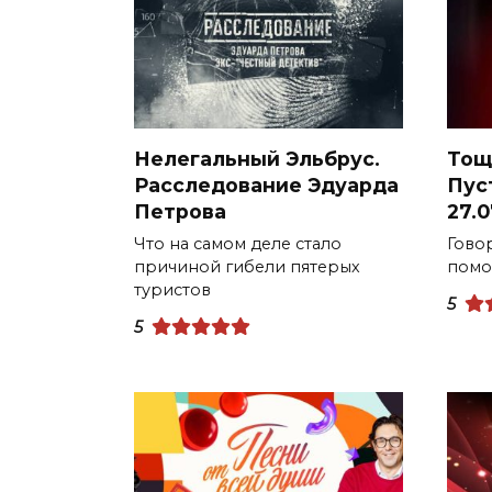
Нелегальный Эльбрус.
Тощ
Расследование Эдуарда
Пус
Петрова
27.0
Что на самом деле стало
Говор
причиной гибели пятерых
помо
туристов
5
5