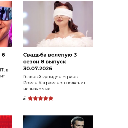
 6
Свадьба вслепую 3
сезон 8 выпуск
30.07.2026
Т, в
ит
Главный купидон страны
Роман Каграманов поженит
незнакомых
5