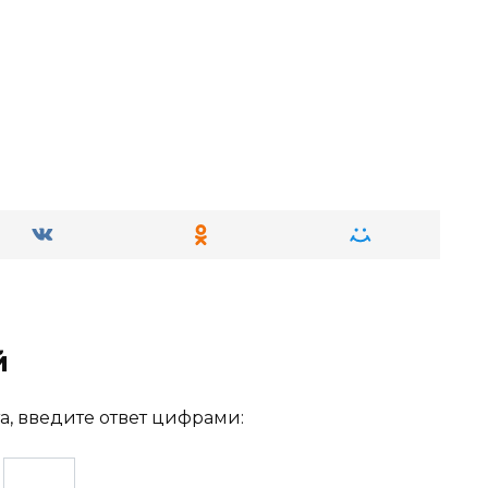
й
а, введите ответ цифрами:
=