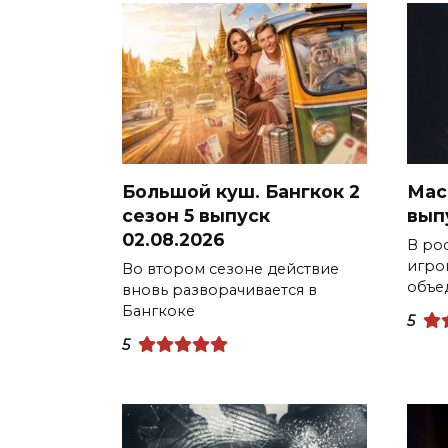
Большой куш. Бангкок 2
Мас
сезон 5 выпуск
вып
02.08.2026
В ро
игро
Во втором сезоне действие
объе
вновь разворачивается в
Бангкоке
5
5