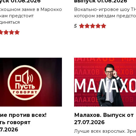
уск 01.08.2026
выпуск 01.08.2026
скошном замке в Марокко
Вокально-игровое шоу ТН
кам предстоит
котором звёздам предсто
диняться
5
ие против всех!
Малахов. Выпуск от
ть говорят
27.07.2026
7.2026
Лучше всех взрослых. Зри