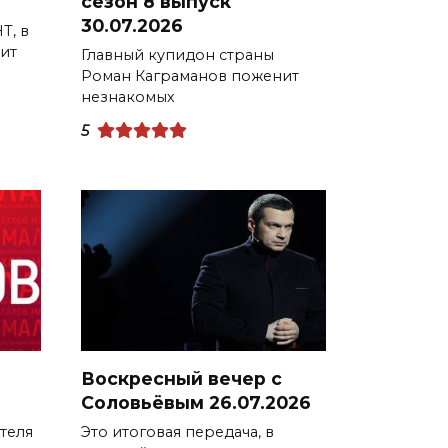
сезон 8 выпуск
30.07.2026
Т, в
ит
Главный купидон страны
Роман Каграманов поженит
незнакомых
5
Воскресный вечер с
Соловьёвым 26.07.2026
теля
Это итоговая передача, в