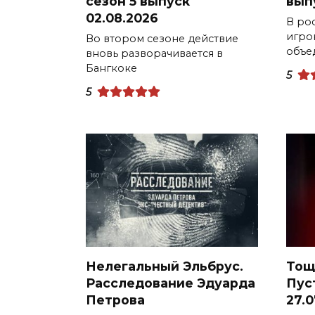
сезон 5 выпуск
вып
02.08.2026
В ро
игро
Во втором сезоне действие
объе
вновь разворачивается в
Бангкоке
5
5
Нелегальный Эльбрус.
Тощ
Расследование Эдуарда
Пус
Петрова
27.0