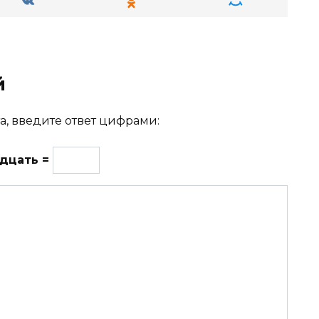
й
а, введите ответ цифрами:
адцать =